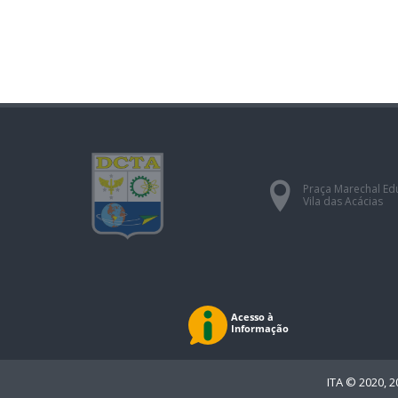
Praça Marechal E
Vila das Acácias
ITA © 2020, 2