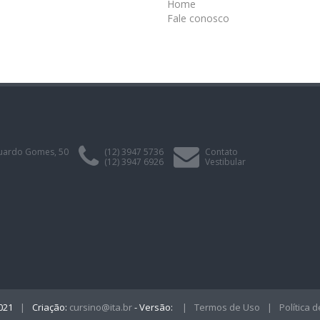
Home
Fale conosco
duardo Gomes, 50
(12) 3947 5736
Contato
(12) 3947 6926
Vestibular
021
|
Criação:
cursino@ita.br
- Versão:
|
Termos de Uso
|
Política 