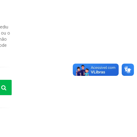
ediu
 ou o
 não
pode