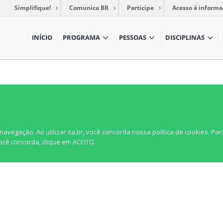
Simplifique!
Comunica BR
Participe
Acesso à informa
INÍCIO
PROGRAMA
PESSOAS
DISCIPLINAS
egação. Ao utilizar ita.br, você concorda nossa política de cookies. Par
você concorda, clique em ACEITO.